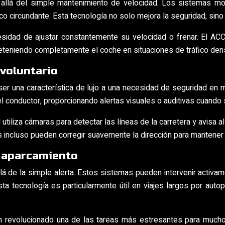
s allá del simple mantenimiento de velocidad. Los sistemas m
fico circundante. Esta tecnología no solo mejora la seguridad, sin
esidad de ajustar constantemente su velocidad o frenar. El A
 deteniendo completamente el coche en situaciones de tráfico den
nvoluntario
r una característica de lujo a una necesidad de seguridad en
el conductor, proporcionando alertas visuales o auditivas cuando 
 utiliza cámaras para detectar las líneas de la carretera y avisa
incluso pueden corregir suavemente la dirección para mantener el
y aparcamiento
á de la simple alerta. Estos sistemas pueden intervenir activame
ta tecnología es particularmente útil en viajes largos por aut
han revolucionado una de las tareas más estresantes para muc