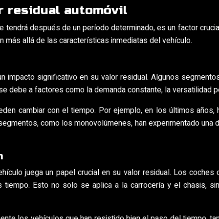
r residual automóvil
 que tendrá después de un período determinado, es un factor cruc
 más allá de las características inmediatas del vehículo.
n impacto significativo en su valor residual. Algunos segmento
se debe a factores como la demanda constante, la versatilidad per
eden cambiar con el tiempo. Por ejemplo, en los últimos años,
ros segmentos, como los monovolúmenes, han experimentado una di
n
vehículo juega un papel crucial en su valor residual. Los coches
 tiempo. Esto no solo se aplica a la carrocería y el chasis, si
 los vehículos que han resistido bien el paso del tiempo, tant